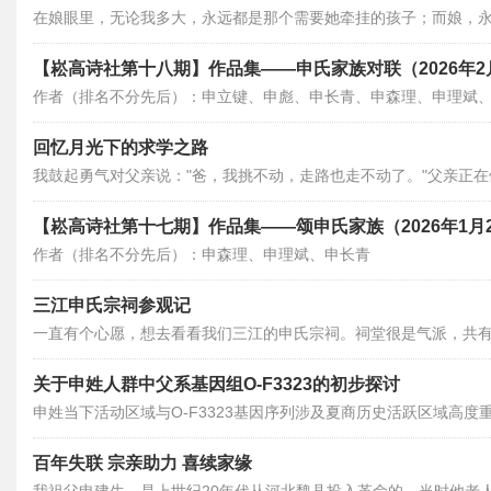
在娘眼里，无论我多大，永远都是那个需要她牵挂的孩子；而娘，
【崧高诗社第十八期】作品集——申氏家族对联（2026年2
作者（排名不分先后）：申立键、申彪、申长青、申森理、申理斌
回忆月光下的求学之路
我鼓起勇气对父亲说："爸，我挑不动，走路也走不动了。"父亲正
的手停在半空。他久久没说话，最后深深叹了口气，混浊的眼泪顺
【崧高诗社第十七期】作品集——颂申氏家族（2026年1月
来。"知道了。"
作者（排名不分先后）：申森理、申理斌、申长青
三江申氏宗祠参观记
一直有个心愿，想去看看我们三江的申氏宗祠。祠堂很是气派，共
史与荣光。
关于申姓人群中父系基因组O-F3323的初步探讨
申姓当下活动区域与O-F3323基因序列涉及夏商历史活跃区域高度重合
群尽管由于各种原因不能准确追溯过往族群文字记忆。
百年失联 宗亲助力 喜续家缘