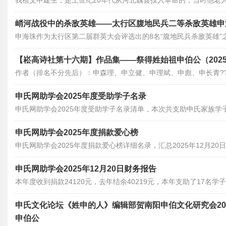
我祖父申建生，是上世纪20年代从河北魏县投入革命的，当时他老
因，近百年与老家失去了联系。
峭河战役中的杀敌英雄——太行区腹地民兵二等杀敌英雄申
申海珠作为太行区第二届群英大会评选出的8名“腹地民兵杀敌英雄”
面旗帜。
【崧高诗社第十六期】作品集——祭得姓始祖申伯公（2025
作者（排名不分先后）：申森理、申立健、申理斌、申彪、申长青??
申氏网助学会2025年度受助学子名录
申氏网助学会2025年度受助学子名录清单，本次共支助申氏家族学
长，好好学习，考取功名，为家族添光，为国家富强而奉献力量。
申氏网助学会2025年度捐款爱心榜
申氏网助学会2025年度捐款爱心榜详细名录，汇总2025年12月20
申氏网助学会2025年12月20日财务报告
本年度收到捐款24120元，去年结余40219元，本年支助了17名学子
47339元。
申氏文化论坛《姓申的人》编辑部贺南阳申伯文化研究会202
申伯公