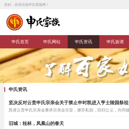
您好，欢迎光临申氏家族网！
申氏首页
申氏网站
申氏资讯
申氏族谱
申氏资讯
坚决反对云贵申氏宗亲会关于禁止申时凯进入亨士陵园祭祖
恳请云贵申氏宗亲会秉承宗亲会宗旨，摒弃私怨，回归公义，共同
振兴的实事，切勿被个别人裹挟，挟“宗亲会”之名泄私愤。
旧城：桂林，凤凰山的春天