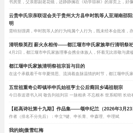
书房里，父亲那副老花镜，还静静搁在《幼学琼林》的扉页上，好
台上，母亲细心照料的几盆花早已枯了，干裂的土留在陶盆里，守
云贵申氏宗亲联谊会关于贵州大方县申时凯等人至湖南邵阳
明
需特别强调，申时凯等人的行为纯属个人行为，既未经本会批准，
不能代表云贵申氏宗亲联谊会及数万云贵申氏亨公支系族人的集体
清明祭英烈 薪火永相传——都江堰市申氏家族举行清明祭
4月2日，都江堰市申氏家族理事会携全体族人，怀着无比崇敬与肃
祀革命先烈活动。
都江堰申氏家族清明祭祖宗旨与目的
在这个承载着千年华夏情思、流淌着血脉温情的时节，都江堰申氏
拜、清扫坟茔，以最虔诚之心，行祭祖之礼。
五世祖重奇公即镇毕申氏始祖亨士公后裔回乡谒祖朝宗
今日恭送谱书入祠 敬告列祖列宗 一脉相承 不忘根本 世系昭明 长幼有序 人丁兴旺 兰桂腾芳 宗
支昌隆 福泽绵长
【崧高诗社第十九期】作品集——颂申纪兰（2026年3月2
作者（排名不分先后）：申立?键、申长青、申森理、申理斌
我的娘|傲雪红梅