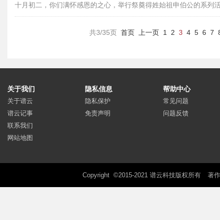
十月初二，你们满怀感恩的之心，举行祭奠得姓始祖申伯公的系列
穆，彰显了我们对先祖的敬仰与缅怀，也彰显了我们族群对文化传
共3/35页
首页
上一页
1
2
3
4
5
6
7
关于我们
隐私信息
帮助中心
关于谱云
隐私保护
常见问题
谱云记事
免责声明
问题反馈
联系我们
网站地图
Copyright ©2015-2021 谱云科技版权所有
著作