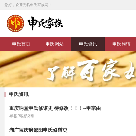
您好，欢迎光临申氏家族网！
申氏首页
申氏网站
申氏资讯
申氏族谱
申氏资讯
重庆响堂申氏修谱史 待修改！！！--申宗由
寻根问祖说明
湖广宝庆府邵阳申氏修谱史