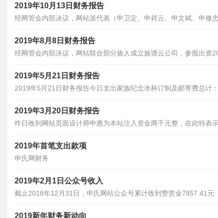
2019年10月13日财务报告
经网管会内部决议，网站派代表（申卫定、申祥云、申文斌、申修
（2019年10月9～13日）开支，五人路费及部分食用费支出3710元
2019年8月8日财务报告
经网管会内部决议，网站联合部分族人成立族谱云公司，参股出资20
占公司股份20%。上期余额19936.59-20000=-63.41元。
2019年5月21日财务报告
2019年5月21日财务报告今日支出家族纪念水杯订制及邮寄费总计：1
费410元。）上期余额21476.59元-1540元=19936.59元。
2019年3月20日财务报告
咋日收到网站页面设计师申惠为本站注入资金两千元整，在此特表示感
19476.59=21476.59元。网站现有备用资金贰万壹千肆佰柒拾陆
2019年首笔支出款项
申氏网财务
2019年2月1日公众号收入
截止2018年12月31日，申氏网站公众号累计收到赞赏金7857.4
分），现转入网站财务基金。
2019新年财务新动向