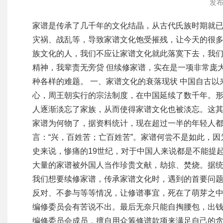
发布
家谱是传承了几千年的文化结晶，从古代氏族时期就
灾祸、战乱等，导致家谱文化饱受摧残，让今天的很
族文化的人，我们不应让家谱文化就此落寞下去，我们应
精神，我辈责无旁贷 但续修家谱，实在是一项非常庞
种各样的难题。 一、家谱文化的衰落现状 中国自古
心，周王朝实行的宗法制度，在中国延续了数千年。形
人逐渐淡忘了家族，从而使得家谱文化也被淡忘。这
家谱为何物了，据资料统计，现在超过一半的年轻人都不
言：“兴，百姓苦；亡百姓苦”。家谱何尝不是如此，
史来说，惨痛的19世纪，对于中国人来说都是不能提
大量的家谱被外国人当作珍贵文献，劫掠、焚烧。据统计
我们想要续修家谱，传承家谱文化时，遇到的首要问
反对、不参与等等情况，让修谱事宜，死在了萌芽之
编修委员会有苦说不出。最后无奈只能自掏腰包，出钱
编修委员会成员，擅自用众筹修谱款项来满足自己的