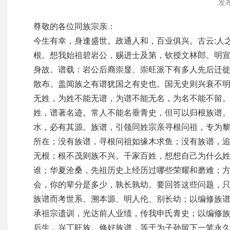
发布
尊敬的各位同族宗亲：
今生有幸，身逢盛世。政通人和，百业俱兴。古云:人
根。想我始祖碧岩公，赐进士及第，钦授文林郎。明
身故。谱载：岩公后裔崇显、崇旺派下有多人先后迁
散布。盖闻族之有谱犹国之有史也。国无史则兴衰不
无姓，为姓不能无谱，为谱不能无名，为名不能不留
姓，谱著名迹。常人不能名垂青史，但可以归根族谱
水，必有其源。族谱，引领同姓宗亲寻根问祖，专为
所在；没有族谱，寻根问祖如缘木求鱼；没有族谱，
无根；根不茂则族不兴。千家百姓，想想自己为什么
谁；华夏沧桑，先祖历史上经历过哪些荣耀和磨难；
会，你的辈分是多少，孰长孰幼。要回答这些问题，
族谱而考世系、溯本源、明人伦、别长幼；以编修族
承祖宗遗训，光达前人业绩，传我申氏青史；以编修
后生，兴丁旺族。修好族谱，等于为子孙留下一笔永