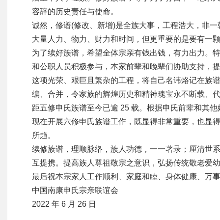
容辞的历史责任与使命。
诚然，修谱(修改、新增)是全族大事，工程浩大，非
大量人力、物力、财力和时间，但更重要的是要有一
为了续好族谱，希望全体宗亲有钱出钱，有力出力。
和公职人员积极参与，本家前辈和晚辈们协助支持，
这项光荣、艰巨且繁杂的工程，将自己名讳烙记在族
编、合并，令家族的辉煌历史和精神瑰宝永不断载、
距五修申氏族谱至今已逾 25 载。根据申氏前辈和其
现在开展六修申氏族谱工作，既显得非常重要，也显
所趋。
续修族谱，理顺脉络，族人功德，一一著录；厘清世
互提携。提高族人尊祖敬宗之意识，弘扬传统敬老爱
最后祝本宗家人工作顺利、家庭和睦、身体健康、万
中国南康申氏宗亲联谊会
2022 年 6 月 26 日