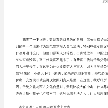
发布
我查了一下词典，敬是尊敬或孝敬的意思，亲长是指父母
训的中一句话来作为规范要求后人尊老爱幼，特别尊敬孝顺父
什么修谱什么的，但他们强调人分等级，出身地位等；中国近
有些家道没落，富二代就富不起来了，有些富二代能传承父母
穷人堆里去了，在这里为什么要提穷人与富人，因为世界是公平
慧”得来的，不是天下掉下来的，如果你想继承富贵，那您必
付出，安逸现状就会再次轮回到穷人堆里，在这里，我呼吁所
因，传统文化与西方文化合璧时，受到比较大的冲击，什么尊
连自己所生孩子也不管不问，这种无德无法之人，让人深恶痛
本文来源：自创 将自荐百度上发表