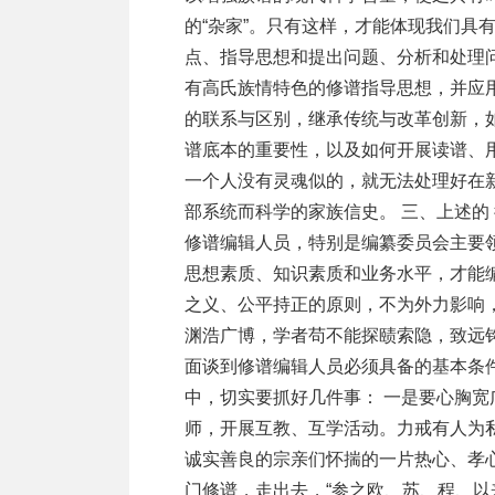
的“杂家”。只有这样，才能体现我们具
点、指导思想和提出问题、分析和处理
有高氏族情特色的修谱指导思想，并应
的联系与区别，继承传统与改革创新，
谱底本的重要性，以及如何开展读谱、
一个人没有灵魂似的，就无法处理好在
部系统而科学的家族信史。 三、上述的
修谱编辑人员，特别是编纂委员会主要
思想素质、知识素质和业务水平，才能
之义、公平持正的原则，不为外力影响
渊浩广博，学者苟不能探赜索隐，致远钩深
面谈到修谱编辑人员必须具备的基本条
中，切实要抓好几件事： 一是要心胸宽
师，开展互教、互学活动。力戒有人为私
诚实善良的宗亲们怀揣的一片热心、孝
门修谱，走出去，“参之欧、苏、程、