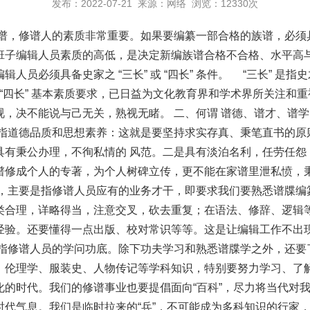
发布：2022-07-21 来源：网络 浏览：12330次
家谱，修谱人的素质非常重要。如果要编纂一部合格的族谱，必须
班子编辑人员素质的高低，是决定新编族谱合格不合格、水平高与
员必须具备史家之 “三长” 或 “四长” 条件。 “三长” 是指
四长” 基本素质要求，已日益为文化教育界和学术界所关注和
视，决不能说与己无关，熟视无睹。 二、何谓 谱德、谱才、谱
道德品质和思想素养：这就是要坚持求实存真、秉笔直书的原
具有秉公办理，不徇私情的 风范。二是具有淡泊名利，任劳任怨
谱修成个人的专著，为个人树碑立传，更不能在家谱里泄私愤，
主要是指修谱人员应有的业务才干，即要求我们要熟悉谱牒编
类合理，详略得当，注意交叉，砍去重复；在语法、修辞、逻辑
经验。还要懂得一点出版、校对常识等等。这是让编辑工作不出
指修谱人员的学问功底。除下功夫学习和熟悉谱牒学之外，还要
、伦理学、服装史、人物传记等学科知识，特别要努力学习、了
的时代。我们的修谱事业也要提倡面向“百科”，尽力将当代对我
时代气息。我们是临时拉来的“兵”，不可能成为多科知识的行家