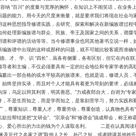
有容纳 “百川” 的度量与宽厚的胸怀，在知识上不闹笑话，在业
问题的能力。用今天的尺度来衡量，就是要求我们将现在社会与
用这种思想指导修谱实践，去研究、探索和解决在新编族谱过程
如何处理新编族谱与群众、民族、帝王及国家之间的关系，谱牒
用谱和评谱的活动等等。当今修谱事业也同其他著书立说一样，
新编族谱中出现的这样或那样的问题，就不可能比较客观而准确
 德、才、学、识 “四长”，虽各有侧重，各有区别，但它在内在
领导者和主编，不仅必须要具有一定的社会地位和专家学者的高
编纂出一部合格的或水平较高的族谱来。也就是说，修谱人员，
，始终坚持实录，而且对个人才能具有着更为苛刻的要求，必须兼
，乌足以辩其利害，明其善恶。”力戒夜郎自大，自诩为“专家教授
件，不是生而知之，而是学而知之，是靠刻苦学习，努力实践和
广，尊重知识，尊重人才，尊重劳动，尊重创造，认真物色具有“
欲拉帮结派把“文研会”、“宗亲会”和“修谱会”搞成帮会，称王
心、爱心所出的力出的钱为个人谋取名利。 二是在认真阅读
以来及近代之名家之谱”取他人之长，补己之短，或者聘请其他姓