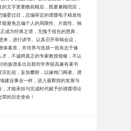
复的文字更要瞻前顾后，既要兼顾照应，
把编委过目，总编审定的谱牒电子稿发给
才能避免总编个人的局限性、片面性、独
真正成为经典之谱，无愧于祖先的恩典，
进来，进行讲学。认真召开审稿会议，
整体素质，并培养与造就一批有志于修
人才，不诚聘真正的专家教授领修，不认
好的族谱多出自那些学养较高兼有著书
冒宗乱祖，妄加攀附，以缘饰门阀者。谱
项建设事业一样，进入最辉煌的发展与
务，才能承担与完成时代赋予的谱牒理论
光荣的历史使命！