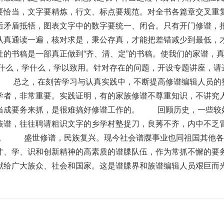
要恰当，文字要精炼，行文、标点要规范。对全书各篇章交叉重
后矛盾抵牾，图表文字中的数字要统一、闭合。只有开门修谱，
认真通读一遍，核对求是，秉公存真，才能把差错减少到最低，
社的书稿是一部真正做到“齐、清、定”的书稿。使我们的家谱，
编什么，学什么，学以致用。针对存在的问题，开设专题讲座，请
 总之，在刻苦学习与认真实践中，不断提高修谱编辑人员的
学者，非常重要。实践证明，有的家族修谱不尊重知识，不讲究
当成要务来抓，是很难搞好修谱工作的。 回顾历史，一些较
族谱，往往聘请粗识文字的乡学村塾捉刀，良莠不齐，内中不乏
”。 盛世修谱，民族复兴。现今社会谱牒事业也同祖国其他各
才、学、识和创新精神的高素质的谱牒队伍，作为常抓不懈的要
献给广大族众、社会和国家。这是谱牒界和族谱编辑人员艰巨而