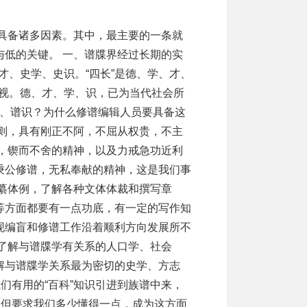
具备诸多因素。其中，最主要的一条就
低的关键。 一、谱牒界经过长期的实
史才、史学、史识。“四长”是德、学、才、
重视。德、才、学、识，已为当代社会所
学、谱识？为什么修谱编辑人员要具备这
则，具有刚正不阿，不屈从权贵，不主
，锲而不舍的精神，以及力戒急功近利
秉公修谱，无私奉献的精神，这是我们事
纂体例，了解各种文体体裁和撰写章
等方面都要有一点功底，有一定的写作知
现编盲和修谱工作沿着顺利方向发展所不
了解与谱牒学有关系的人口学、社会
解与谱牒学关系最为密切的史学、方志
们有用的“百科”知识引进到族谱中来，
，但要求我们多少懂得一点，成为这方面