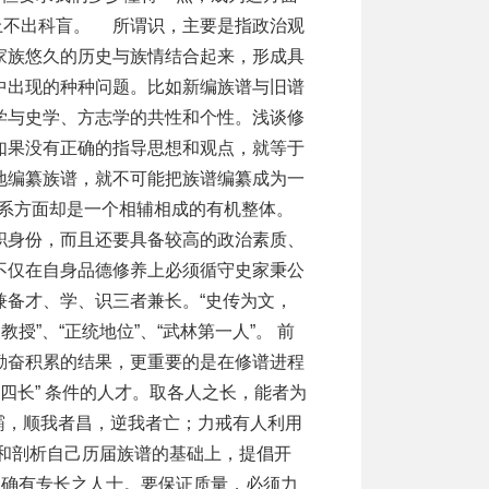
务上不出科盲。 所谓识，主要是指政治观
家族悠久的历史与族情结合起来，形成具
中出现的种种问题。比如新编族谱与旧谱
学与史学、方志学的共性和个性。浅谈修
如果没有正确的指导思想和观点，就等于
地编纂族谱，就不可能把族谱编纂成为一
联系方面却是一个相辅相成的有机整体。
职身份，而且还要具备较高的政治素质、
不仅在自身品德修养上必须循守史家秉公
备才、学、识三者兼长。“史传为文，
”、“正统地位”、“武林第一人”。 前
勤奋积累的结果，更重要的是在修谱进程
四长” 条件的人才。取各人之长，能者为
称霸，顺我者昌，逆我者亡；力戒有人利用
和剖析自己历届族谱的基础上，提倡开
氏确有专长之人士。要保证质量，必须力