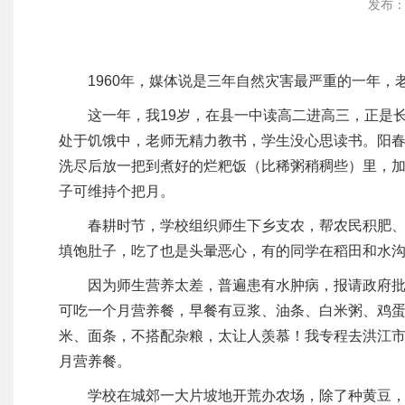
发布：
1960年，媒体说是三年自然灾害最严重的一年
这一年，我19岁，在县一中读高二进高三，正是长
处于饥饿中，老师无精力教书，学生没心思读书。阳
洗尽后放一把到煮好的烂粑饭（比稀粥稍稠些）里，加
子可维持个把月。
春耕时节，学校组织师生下乡支农，帮农民积肥
填饱肚子，吃了也是头暈恶心，有的同学在稻田和水
因为师生营养太差，普遍患有水肿病，报请政府批
可吃一个月营养餐，早餐有豆浆、油条、白米粥、鸡
米、面条，不搭配杂粮，太让人羡慕！我专程去洪江市
月营养餐。
学校在城郊一大片坡地开荒办农场，除了种黄豆