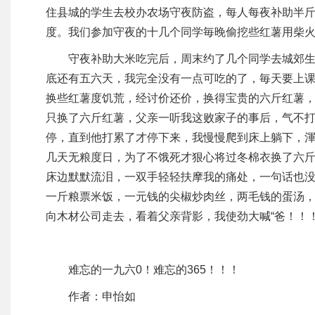
住县城的学生去校办农场守夜防盗，每人每夜补助半
度。我们参加守夜的十几个同学毎晚偷挖些红薯用柴
守夜补助大米吃完后，周末约了几个同学去城郊
底还有五六天，我完全没有一点可吃的了，毎天要上
换些红薯度饥荒，经讨价还价，换得宝贵的六斤红薯
只换了六斤红薯，父亲一听我这败家子的事后，气不打
停，直到他打累了才停下来，我慢慢爬到床上躺下，
几天无粮度日，为了不饿死才狠心将过冬棉衣换了六
床边默默流泪，一双手轻轻扶摩我的痛处，一句话也
一斤粮票米饭，一元钱的尖椒炒肉丝，两毛钱的蛋汤，
向木材公司走去，看着父亲背影，我使劲大喊“爸！！
难忘的一九六0！难忘的365！！！
作者：申怡如