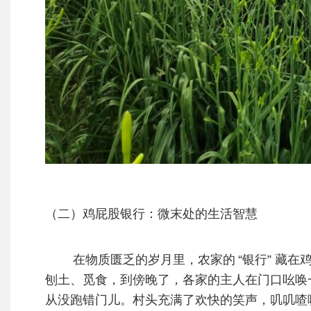
（二）鸡屁股银行：微末处的生活智慧
在物质匮乏的岁月里，农家的
“银行” 藏
刨土、觅食，到傍晚了，各家的主人在门口吆唤
从没跑错门儿。村头充满了欢快的笑声，叽叽喳