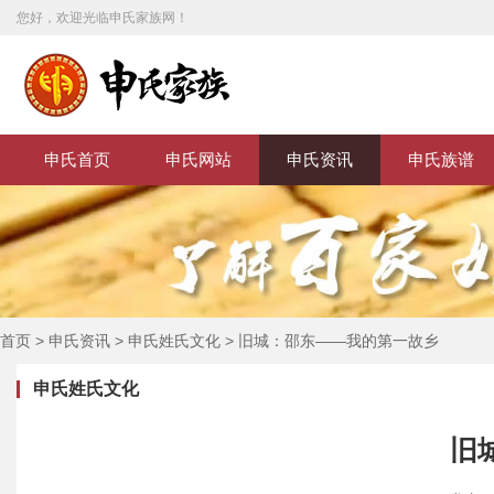
您好，欢迎光临申氏家族网！
申氏首页
申氏网站
申氏资讯
申氏族谱
首页
>
申氏资讯
>
申氏姓氏文化
>
旧城：邵东——我的第一故乡
申氏姓氏文化
旧