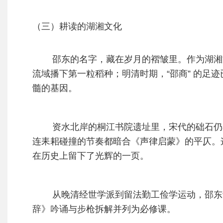
（三）耕读的湖湘文化
邵东的名字，藏在岁月的褶皱里。作为湖湘
流域播下第一粒稻种；明清时期，“邵商” 的足迹
髓的基因。
资水北岸的桐江书院遗址里，宋代的础石仍
连耒耜碰撞的节奏都暗合《声律启蒙》的平仄。
在历史上留下了光辉的一页。
从晚清经世学派到留法勤工俭学运动，邵东士
辞》吟诵与步枪拆解并列为必修课。