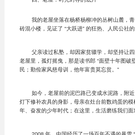
我的老屋坐落在杨桥杨柳冲的丛树山麓，青
砖混小楼，见证了 “大跃进” 的狂热、人民公
父亲读过私塾，却因家贫辍学，却坚持让四
老屋里，孤灯摇曳，那是读书郎 “面壁十年图破
民；勤俭家风慈母训，他年富贵莫忘贫。”
如今，老屋前的泥巴路已变成水泥路，附近的
灯下修补农具的身影，母亲在灶台前数鸡蛋的模
年、奋发的少年时代；在这里，生活磨练我们面
2008 年，中国经历了一场百年不遇的暴雪 