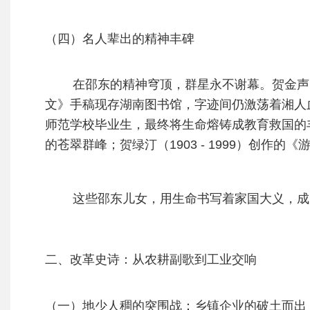
（四）名人辈出的精神丰碑
在邵东的精神穹顶，群星永不谢幕。贺金声
文》手稿现存湖南图书馆，字迹间仍激荡着湘人血性
师范学校毕业生，最终将生命熔铸成教育救国的丰碑；
的苍翠群峰；贺绿汀（1903 - 1999）创
这些邵东儿女，用生命书写着家国大义，成
二、改革史诗：从农耕副歌到工业交响
（一）地少人稠的突围战：乡镇企业的破土而出