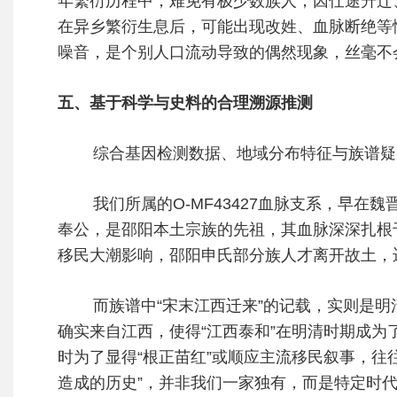
年繁衍历程中，难免有极少数族人，因仕途升迁
在异乡繁衍生息后，可能出现改姓、血脉断绝等情
噪音，是个别人口流动导致的偶然现象，丝毫不会动
五、基于科学与史料的合理溯源推测
综合基因检测数据、地域分布特征与族谱疑点
我们所属的O-MF43427血脉支系，早在魏
奉公，是邵阳本土宗族的先祖，其血脉深深扎根
移民大潮影响，邵阳申氏部分族人才离开故土，
而族谱中“宋末江西迁来”的记载，实则是明清
确实来自江西，使得“江西泰和”在明清时期成为
时为了显得“根正苗红”或顺应主流移民叙事，往
造成的历史”，并非我们一家独有，而是特定时