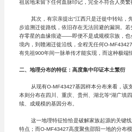
祖居地未留下任何血脉印记，完全不符合人类繁
其次，有宗亲提出“江西只是迁徙中转站，先
步追溯迁徙路线，依旧存在无法回避的漏洞。若
存零星的血缘痕迹——即便不是成规模宗族，也会
境内，到赣湘迁徙沿线，全程无任何O-MF434
有先祖900年间一脉单传才能实现，而这种极
二、地理分布的特征：高度集中印证本土繁衍
从现有O-MF43427基因样本分布来看，该
本则分布在四川、重庆、贵州、湖北等“湖广填
续、成规模的基因分布。
这一地理特征恰恰是破解家族起源的关键线索
特点；而O-MF43427高度聚焦邵阳一地的