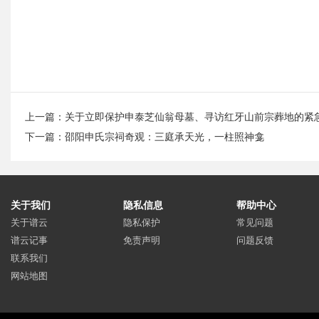
上一篇：
关于立即保护申泰芝仙翁母墓、寻访红牙山前宗葬地的紧
下一篇：
邵阳申氏宗祠奇观：三庭承天光，一柱照神龛
关于我们
隐私信息
帮助中心
关于谱云
隐私保护
常见问题
谱云记事
免责声明
问题反馈
联系我们
网站地图